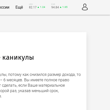
USD
EUR
оссии
Ещё
82.17
▲ 1.24
94.84
▲ 1.65
е каникулы
ы, потому как снизился размер дохода, то
 6 месяцев. Вы имеете полное право
т сделать, если Ваше материальное
орой раз, указав меньший срок,
.