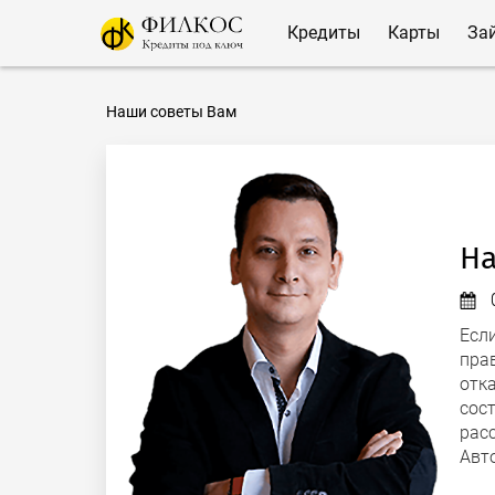
Кредиты
Карты
За
Наши советы Вам
На
Есл
пра
отк
сос
рас
Авт