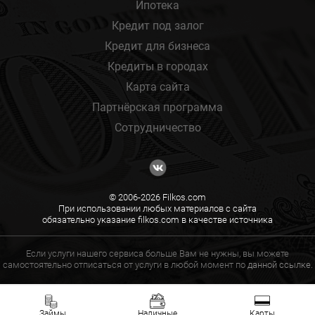
Ипотека
Кредит под залог
Кредит для бизнеса
Кредиты в городах
Карта сайта
Партнёрская программа
Сотрудничество
© 2006-2026 Filkos.com
При использовании любых материалов с сайта
обязательно указание filkos.com в качестве источника
Если услуги нашего сервиса больше Вам не нужны, вы можете
самостоятельно отписаться от услуги в любой момент по
данной ссылке.
Займы
Наличные
Карты