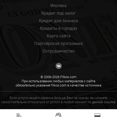
Ипотека
Кредит под залог
Кредит для бизнеса
Кредиты в городах
Карта сайта
Партнёрская программа
Сотрудничество
© 2006-2026 Filkos.com
При использовании любых материалов с сайта
обязательно указание filkos.com в качестве источника
Если услуги нашего сервиса больше Вам не нужны, вы можете
самостоятельно отписаться от услуги в любой момент по
данной ссылке.