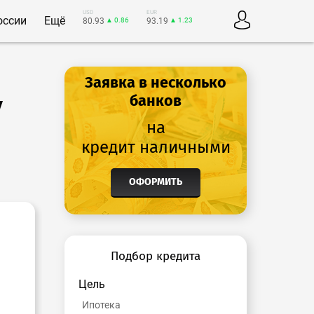
USD
EUR
оссии
Ещё
80.93
▲ 0.86
93.19
▲ 1.23
Заявка в несколько
у
банков
на
кредит наличными
ОФОРМИТЬ
Подбор кредита
Цель
Ипотека