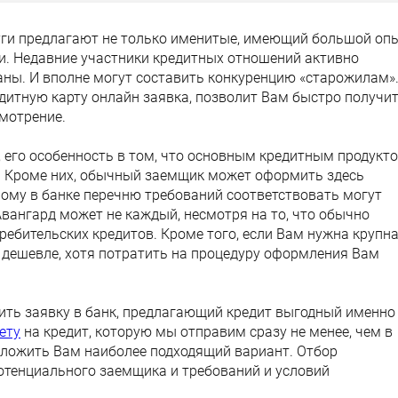
уги предлагают не только именитые, имеющий большой оп
и. Недавние участники кредитных отношений активно
ны. И вполне могут составить конкуренцию «старожилам»
едитную карту онлайн заявка, позволит Вам быстро получи
смотрение.
а, его особенность в том, что основным кредитным продукт
ы. Кроме них, обычный заемщик может оформить здесь
ному в банке перечню требований соответствовать могут
Авангард может не каждый, несмотря на то, что обычно
ебительских кредитов. Кроме того, если Вам нужна крупн
 дешевле, хотя потратить на процедуру оформления Вам
ить заявку в банк, предлагающий кредит выгодный именно
ету
на кредит, которую мы отправим сразу не менее, чем в
едложить Вам наиболее подходящий вариант. Отбор
отенциального заемщика и требований и условий