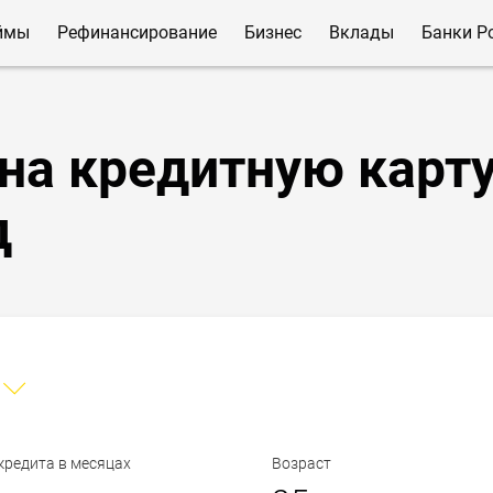
ймы
Рефинансирование
Бизнес
Вклады
Банки Р
на кредитную карт
д
кредита в месяцах
Возраст