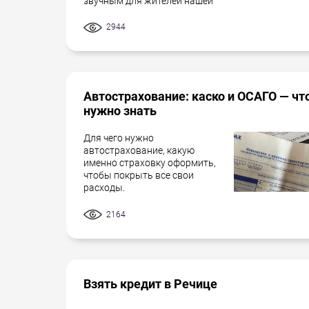
звучным для жителей нашей
2944
Автострахование: каско и ОСАГО — чт
нужно знать
Для чего нужно
автострахование, какую
именно страховку оформить,
чтобы покрыть все свои
расходы.
2164
Взять кредит в Речице