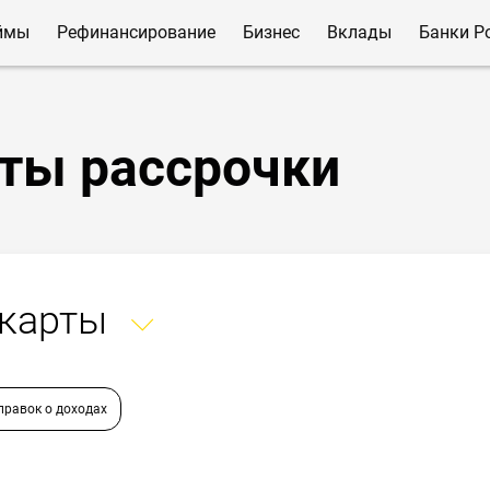
ймы
Рефинансирование
Бизнес
Вклады
Банки Р
ты рассрочки
 карты
правок о доходах