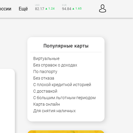
USD
EUR
оссии
Ещё
82.17
▲ 1.24
94.84
▲ 1.65
Популярные карты
Виртуальные
Без справок о доходах
По паспорту
Без отказа
С плохой кредитной историей
С доставкой
С большим льготным периодом
Карта онлайн
Для снятия наличных