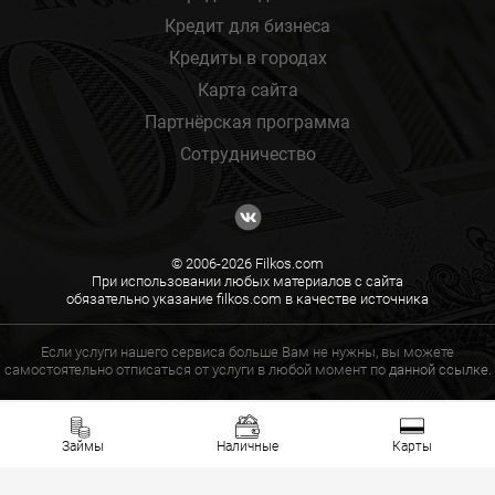
Кредит для бизнеса
Кредиты в городах
Карта сайта
Партнёрская программа
Сотрудничество
© 2006-2026 Filkos.com
При использовании любых материалов с сайта
обязательно указание filkos.com в качестве источника
Если услуги нашего сервиса больше Вам не нужны, вы можете
самостоятельно отписаться от услуги в любой момент по
данной ссылке.
Займы
Наличные
Карты