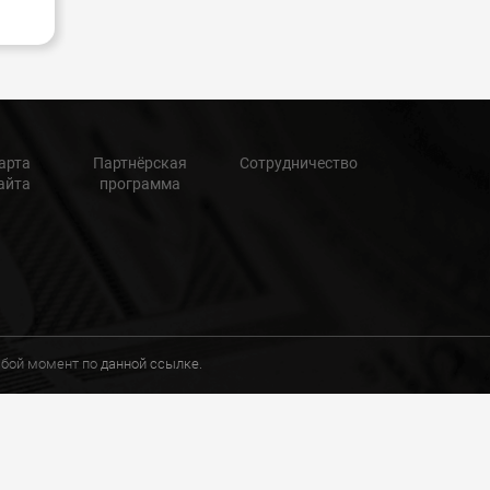
арта
Партнёрская
Сотрудничество
айта
программа
любой момент по
данной ссылке.