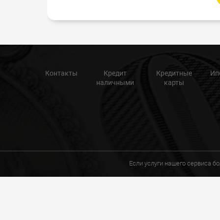
Контакты
Кредит
Кредитные
Ип
наличными
карты
Если услуги нашего сервиса б