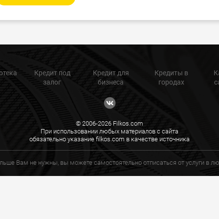
отека
Кредит под
Кредит для
Кредиты в
К
залог
бизнеса
городах
с
© 2006-2026 Filkos.com
При использовании любых материалов с сайта
обязательно указание filkos.com в качестве источника
ольше Вам не нужны, вы можете самостоятельно отписаться от услуги в 