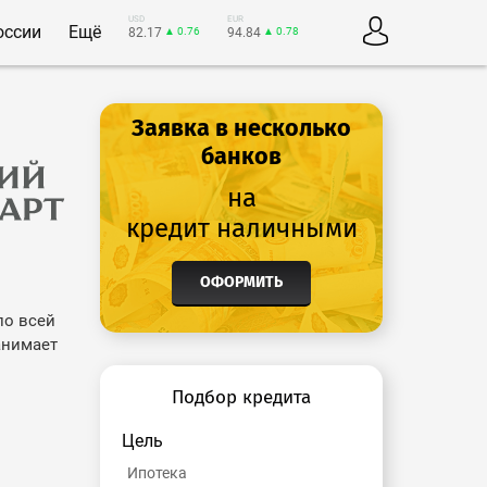
USD
EUR
оссии
Ещё
82.17
▲ 0.76
94.84
▲ 0.78
Заявка в несколько
банков
на
кредит наличными
ОФОРМИТЬ
по всей
анимает
Подбор кредита
Цель
Ипотека