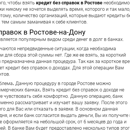
ого, чтобы взять
кредит без справок в Ростове
необходимо
ки никому не хочется выделять время, которого и так мало
этому, количество организаций, которые выдают кредиты б
, тем самым заманивая к себе клиентов.
правок в Ростове-на-Дону
является популярным видом среди денег в долг в банках.
чаются непредвиденные ситуации, когда необходима
и для сбора этой суммы нет. Где же ее взять, за короткий
 предназначена данная процедура. Так как за короткое вр
ет кредит без справок о доходах. Для этой операции Вам
нтов.
облема
.
Данную процедуру в городе Ростове можно
ммерческих банках
.
Взять кредит без справок о доходе не
те чувствовать себя комфортно. Данную операцию, банк
именно рассматривает и изучает вашу заявку. После этого
го для Вас или отказать в заявке. В основном данная
ня, и если банк согласится выдать деньги, Вы их получите 
ве оформляется на небольшой срок, от 6 месяцев до года и
ей. В банке Вам будет предоставлено несколько типов этог