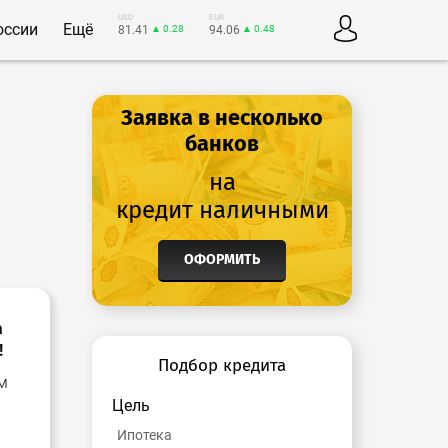
USD
EUR
оссии
Ещё
81.41
▲ 0.28
94.06
▲ 0.48
Заявка в несколько
банков
на
кредит наличными
ОФОРМИТЬ
а
!
Подбор кредита
м
Цель
Ипотека