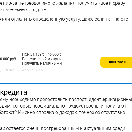
ет из-за непреодолимого желания получить «все и сразу»,
ет денежных средств.
 или оплатить определенную услугу, даже если нет на это
ПСК 21,153% - 46,990%
 000 руб.
Решение за 2 минуты
ОФОРМИТЬ
Получить наличными
 РФ № 1326 от 16. 01. 2015 г.
 кредита
е, ему необходимо предоставить паспорт, идентификационн
 людям, которые неофициально трудоустроены и получают
ботают? Именно справка о доходах, точнее её отсутствие
одах остается очень востребованным и актуальным среди