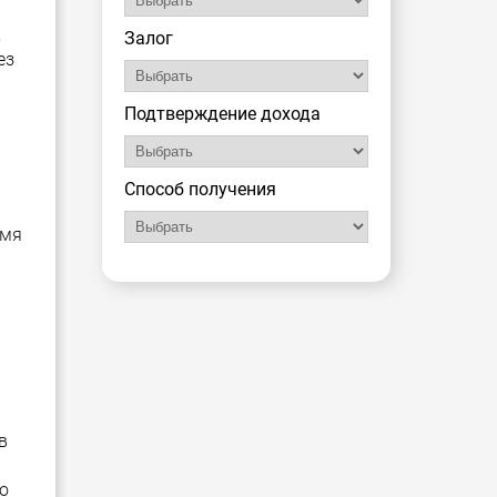
,
Залог
ез
Подтверждение дохода
Способ получения
емя
в
о