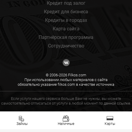
Кредит под залог
Кредит для бизнеса
Кредиты в городах
Карта сайта
Партнёрская программа
Сотрудничество
© 2006-2026 Filkos.com
При использовании любых материалов с сайта
обязательно указание filkos.com в качестве источника
Если услуги нашего сервиса больше Вам не нужны, вы можете
самостоятельно отписаться от услуги в любой момент по
данной ссылке.
Займы
Наличные
Карты