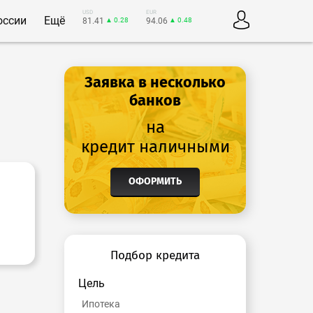
USD
EUR
оссии
Ещё
81.41
▲ 0.28
94.06
▲ 0.48
Заявка в несколько
банков
на
кредит наличными
ОФОРМИТЬ
Подбор кредита
Цель
Ипотека