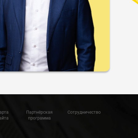
арта
Партнёрская
Сотрудничество
айта
программа