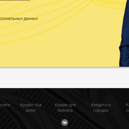
персональных данных
отека
Кредит под
Кредит для
Кредиты в
К
залог
бизнеса
городах
с