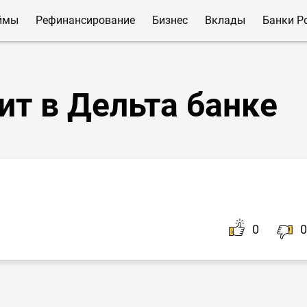
ймы
Рефинансирование
Бизнес
Вклады
Банки Р
ит в Дельта банке
0
0